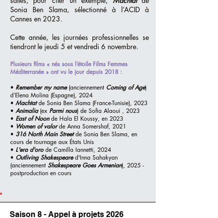
salles, pour citer un exemple,
Machtat
de
Sonia Ben Slama, sélectionné à l’ACID à
Cannes en 2023.
Cette année, les journées professionnelles se
tiendront le jeudi 5 et vendredi 6 novembre.
Plusieurs films « nés sous l’étoile Films Femmes
Méditerranée » ont vu le jour depuis 2018 :
•
Remember my name
(anciennement
Coming of Age
)
d’Elena Molina (Espagne), 2024
•
Machtat
de Sonia Ben Slama (France-Tunisie), 2023
•
Animalia
(ex
Parmi nous
) de Sofia Alaoui , 2023
•
East of Noon
de Hala El Koussy, en 2023
•
Women of valor
de Anna Somershaf, 2021
•
316 North Main Street
de Sonia Ben Slama, en
cours de tournage aux États Unis
•
L'era d'oro
de Camilla Iannetti, 2024
•
Outliving Shakespeare
d'
Inna Sahakyan
(anciennement
Shakespeare Goes Armenian
), 2025 -
postproduction en cours
Saison 8 - Appel à projets 2026